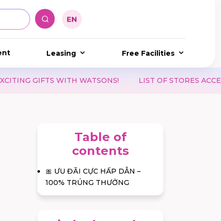
ent
Leasing
Free Facilities
ITH WATSONS!
LIST OF STORES ACCEPTING WAON PO
Table of
contents
🎀 ƯU ĐÃI CỰC HẤP DẪN –
100% TRÚNG THƯỞNG