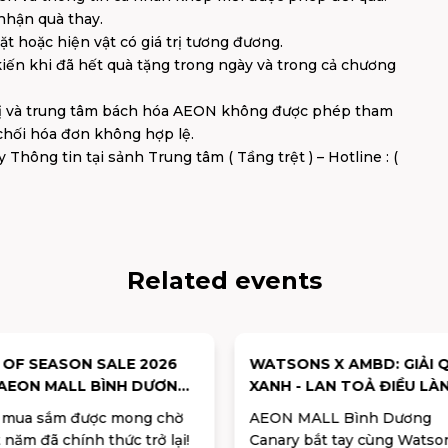
hận quà thay.
 hoặc hiện vật có giá trị tương đương.
iến khi đã hết quà tặng trong ngày và trong cả chương
thị và trung tâm bách hóa AEON không được phép tham
 chối hóa đơn không hợp lệ.
y Thông tin tại sảnh Trung tâm ( Tầng trệt ) – Hotline : (
Related events
 OF SEASON SALE 2026
WATSONS X AMBD: GIẢI Q
 AEON MALL BÌNH DƯƠNG
XANH - LAN TOẢ ĐIỀU LÀ
ARY: GIẢM GIÁ ĐẾN 50%++,
 mua sắm được mong chờ
AEON MALL Bình Dương
 QUÀ 100% TRÚNG
 năm đã chính thức trở lại!
Canary bắt tay cùng Watso