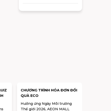
dành cho khách hàng.
UIZ
CHƯƠNG TRÌNH HÓA ĐƠN ĐỔI
BẬT MOOD
NH
QUÀ ECO
TỎA ĐIỀU 
KIỆN NGÀ
Hưởng ứng Ngày Môi trường
Từ ngày 30
GIỚI 2026
ns
Thế giới 2026, AEON MALL
AEON MALL