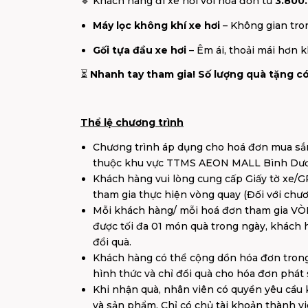
🔹 Khách hàng đi xe hơi với hóa đơn từ
3.800
Máy lọc không khí xe hơi
– Không gian tro
Gối tựa đầu xe hơi
– Êm ái, thoải mái hơn kh
⏳
Nhanh tay tham gia! Số lượng quà tặng có
Thể lệ chương trình
Chương trình áp dụng cho hoá đơn mua sắm, 
thuộc khu vực TTMS AEON MALL Bình Dươ
Khách hàng vui lòng cung cấp Giấy tờ xe/
tham gia thực hiện vòng quay (Đối với chươ
Mỗi khách hàng/ mỗi hoá đơn tham gia
được tối đa 01 món quà trong ngày, khách
đổi quà.
Khách hàng có thể cộng dồn hóa đơn tron
hình thức và chỉ đổi quà cho hóa đơn phát 
Khi nhận quà, nhân viên có quyền yêu cầu 
và sản phẩm. Chỉ có chủ tài khoản thành v