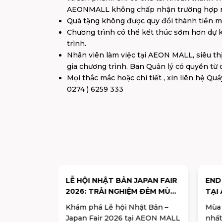
AEONMALL không chấp nhận trường hợp n
Quà tặng không được quy đổi thành tiền mặt
Chương trình có thể kết thúc sớm hơn dự k
trình.
Nhân viên làm việc tại AEON MALL, siêu 
gia chương trình. Ban Quản lý có quyền từ
Mọi thắc mắc hoặc chi tiết , xin liên hệ Quầ
0274 ) 6259 333
ẤP ĐÔI MAY
LỄ HỘI NHẬT BẢN JAPAN FAIR
END
 VUI
2026: TRẢI NGHIỆM ĐÊM MÙA
TẠI
HÈ RỰC RỠ TẠI AEON MALL
CAN
 MALL Bình
Khám phá Lễ hội Nhật Bản –
Mùa
BÌNH DƯƠNG CANARY
ĐỔI
 thức mang
Japan Fair 2026 tại AEON MALL
nhất