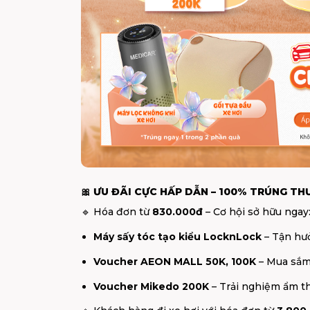
🎀 ƯU ĐÃI CỰC HẤP DẪN – 100% TRÚNG T
🔹 Hóa đơn từ
830.000đ
– Cơ hội sở hữu ngay
Máy sấy tóc tạo kiểu LocknLock
– Tận hưở
Voucher AEON MALL 50K, 100K
– Mua sắm 
Voucher Mikedo 200K
– Trải nghiệm ẩm th