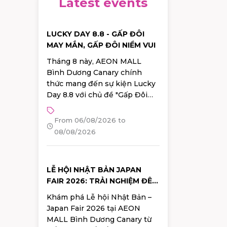
Latest events
LUCKY DAY 8.8 - GẤP ĐÔI
MAY MẮN, GẤP ĐÔI NIỀM VUI
Tháng 8 này, AEON MALL
Bình Dương Canary chính
thức mang đến sự kiện Lucky
Day 8.8 với chủ đề "Gấp Đôi
May Mắn - Gấp Đôi Niềm Vui",
hứa hẹn mang đến chuỗi hoạt
From 06/08/2026 to
động hấp dẫn cùng nhiều
08/08/2026
phần quà may mắn và ưu đãi
giá trị dành cho khách hàng.
LỄ HỘI NHẬT BẢN JAPAN
FAIR 2026: TRẢI NGHIỆM ĐÊM
MÙA HÈ RỰC RỠ TẠI AEON
Khám phá Lễ hội Nhật Bản –
MALL BÌNH DƯƠNG CANARY
Japan Fair 2026 tại AEON
MALL Bình Dương Canary từ