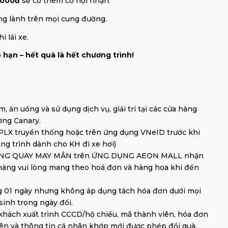
.000đ
sẽ có thêm cơ hội nhận:
ng lành trên mọi cung đường.
i lái xe.
 hạn – hết quà là hết chương trình!
ăn uống và sử dụng dịch vụ, giải trí tại các cửa hàng
ng Canary.
GPLX truyền thống hoặc trên ứng dụng VNeID trước khi
ng trình dành cho KH đi xe hơi)
 VÒNG QUAY MAY MẮN trên ỨNG DỤNG AEON MALL nhận
 hàng vui lòng mang theo hoá đơn và hàng hoa khi đến
g 01 ngày nhưng không áp dụng tách hóa đơn dưới mọi
sinh trong ngày đổi.
khách xuất trình CCCD/hộ chiếu, mã thành viên, hóa đơn
iên và thông tin cá nhân khớp mới được phép đổi quà.