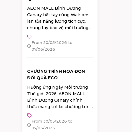
LÀNH
AEON MALL Bình Dương
Canary bắt tay cùng Watsons
lan tỏa năng lượng tích cực,
chung tay bảo vệ môi trường.
Tham gia ngay "GIẢI QUIZ
XANH" trên app AEONMALL
From 30/05/2026 to
Vietnam từ 30/05 – 07/06.
07/06/2026
Vượt qua 10 câu hỏi dễ dàng
để rinh ngay bộ chai chiết mỹ
phẩm kèm sticker cực xinh từ
CHƯƠNG TRÌNH HÓA ĐƠN
Watsons!
ĐỔI QUÀ ECO
Hưởng ứng Ngày Môi trường
Thế giới 2026, AEON MALL
Bình Dương Canary chính
thức mang trở lại chương trình
Trạm Xanh ECO FAIR 2026 với
nhiều hoạt động ý nghĩa và
From 30/05/2026 to
hàng ngàn phần quà hấp dẫn
07/06/2026