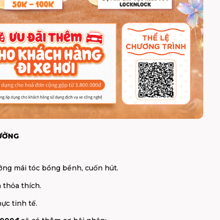
HƯỞNG
:
ng mái tóc bồng bềnh, cuốn hút.
thỏa thích.
ực tinh tế.