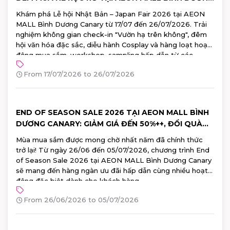
CANARY
Khám phá Lễ hội Nhật Bản – Japan Fair 2026 tại AEON
MALL Bình Dương Canary từ 17/07 đến 26/07/2026. Trải
nghiệm không gian check-in "Vườn hạ trên không", đêm
hội văn hóa đặc sắc, diễu hành Cosplay và hàng loạt hoạt
động mua sắm, workshop, sampling hấp dẫn từ các
thương hiệu Nhật Bản hàng đầu. Đăng ký tham gia ngay!
From 17/07/2026 to 26/07/2026
END OF SEASON SALE 2026 TẠI AEON MALL BÌNH
DƯƠNG CANARY: GIẢM GIÁ ĐẾN 50%++, ĐỔI QUÀ
100% TRÚNG
Mùa mua sắm được mong chờ nhất năm đã chính thức
trở lại! Từ ngày 26/06 đến 05/07/2026, chương trình End
of Season Sale 2026 tại AEON MALL Bình Dương Canary
sẽ mang đến hàng ngàn ưu đãi hấp dẫn cùng nhiều hoạt
động đặc biệt dành cho khách hàng.
From 26/06/2026 to 05/07/2026