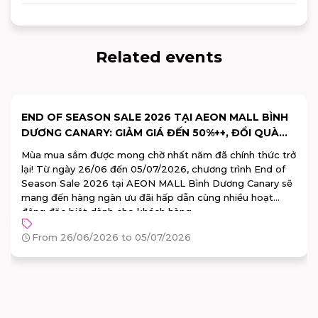
Related events
WATSONS X AMBD: GIẢI QUIZ XANH - LAN TOẢ
ĐIỀU LÀNH
AEON MALL Bình Dương Canary bắt tay cùng Watsons
lan tỏa năng lượng tích cực, chung tay bảo vệ môi trường.
Tham gia ngay "GIẢI QUIZ XANH" trên app AEONMALL
Vietnam từ 30/05 – 07/06. Vượt qua 10 câu hỏi dễ dàng để
rinh ngay bộ chai chiết mỹ phẩm kèm sticker cực xinh từ
Watsons!
From 30/05/2026 to 07/06/2026