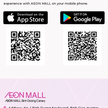
experience with AEON MALL on your mobile phone.
Address: No. 1 Binh Duong boulevard, Binh Giao quarter,