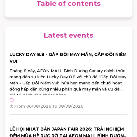
Table of contents
Latest events
LUCKY DAY 8.8 - GẤP ĐÔI MAY MẮN, GẤP ĐÔI NIỀM
VUI
Tháng 8 này, AEON MALL Bình Dương Canary chính thức
mang đến sự kiện Lucky Day 8.8 với chủ đề "Gấp Đôi May
Mắn - Gấp Đôi Niềm Vui", hứa hẹn mang đến chuỗi hoạt
động hấp dẫn cùng nhiều phần quà may mắn và ưu đãi
giá trị dành cho khách hàng.
From 06/08/2026 to 08/08/2026
LỄ HỘI NHẬT BẢN JAPAN FAIR 2026: TRẢI NGHIỆM
ĐÊM MÙA HÈ RỰC RỠ TẠI AEON MALL BÌNH DƯƠNG