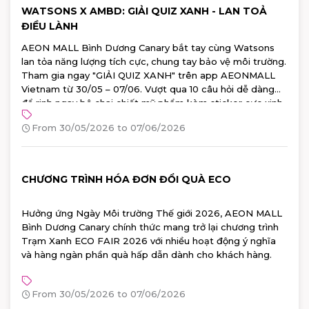
WATSONS X AMBD: GIẢI QUIZ XANH - LAN TOẢ
ĐIỀU LÀNH
AEON MALL Bình Dương Canary bắt tay cùng Watsons
lan tỏa năng lượng tích cực, chung tay bảo vệ môi trường.
Tham gia ngay "GIẢI QUIZ XANH" trên app AEONMALL
Vietnam từ 30/05 – 07/06. Vượt qua 10 câu hỏi dễ dàng
để rinh ngay bộ chai chiết mỹ phẩm kèm sticker cực xinh
từ Watsons!
From 30/05/2026 to 07/06/2026
CHƯƠNG TRÌNH HÓA ĐƠN ĐỔI QUÀ ECO
Hưởng ứng Ngày Môi trường Thế giới 2026, AEON MALL
Bình Dương Canary chính thức mang trở lại chương trình
Trạm Xanh ECO FAIR 2026 với nhiều hoạt động ý nghĩa
và hàng ngàn phần quà hấp dẫn dành cho khách hàng.
From 30/05/2026 to 07/06/2026