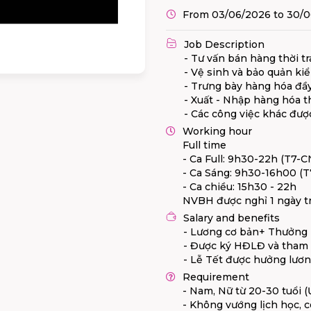
From 03/06/2026 to 30/
Job Description
- Tư vấn bán hàng thời t
- Vệ sinh và bảo quản k
- Trưng bày hàng hóa đầ
- Xuất - Nhập hàng hóa t
- Các công việc khác đư
Working hour
Full time
- Ca Full: 9h30-22h (T7-C
- Ca Sáng: 9h30-16h00 (T
- Ca chiều: 15h30 - 22h
NVBH được nghỉ 1 ngày tro
Salary and benefits
- Lương cơ bản+ Thưởng K
- Được ký HĐLĐ và tham
- Lễ Tết được hưởng lươ
Requirement
- Nam, Nữ từ 20-30 tuổi 
- Không vướng lịch học, c