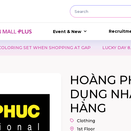
Recruitm
Event & New
NG SET WHEN SHOPPING AT GAP
LUCKY DAY 8.8 - GẤP 
HOÀNG PH
DỤNG NH
HÀNG
Clothing
1st Floor