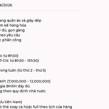
06/2026
rang quần áo và giày dép
iểm kê hàng hóa
y đủ, gọn gàng
heo yêu cầu
ợc phân công
N: từ 8h30)
7-CN: từ 8h30 - 15h30)
ng tuần (từ thứ 2 - thứ 5)
PI (7,000,000 - 12,000,000)
 gia BHXH đầy đủ
ng theo quy định nhà nước
(Ưu tiên Nam)
ó thể xoay ca hoặc full theo lịch cửa hàng