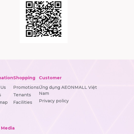
mation
Shopping
Customer
 Us
Promotions
Ứng dụng AEONMALL Việt
Nam
s
Tenants
Privacy policy
 map
Facilities
l Media