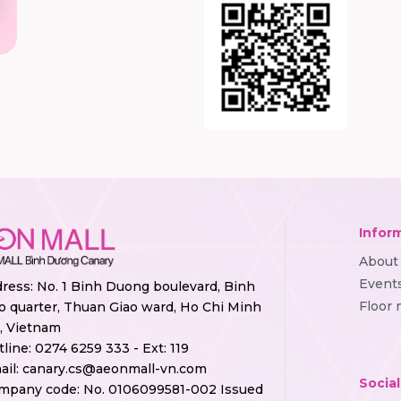
Infor
About
Event
ress: No. 1 Binh Duong boulevard, Binh
Floor
o quarter, Thuan Giao ward, Ho Chi Minh
y, Vietnam
tline:
0274 6259 333 - Ext: 119
ail:
canary.cs@aeonmall-vn.com
Socia
mpany code: No. 0106099581-002 Issued