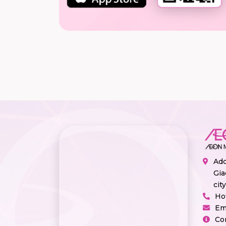
Add
Gia
cit
Ho
Em
Co