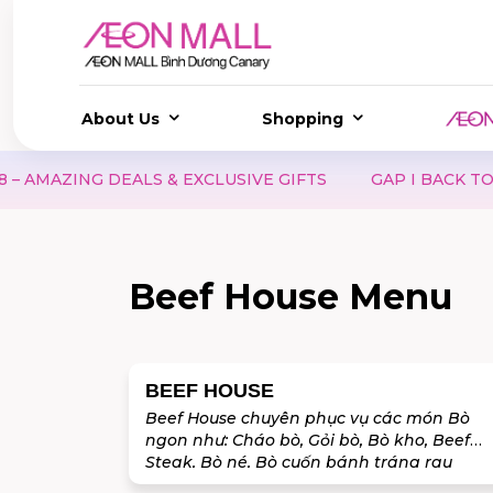
About Us
Shopping
NG DEALS & EXCLUSIVE GIFTS
GAP I BACK TO SCHOOL
Beef House Menu
BEEF HOUSE
Beef House chuyên phục vụ các món Bò
ngon như: Cháo bò, Gỏi bò, Bò kho, Beef
Steak, Bò né, Bò cuốn bánh tráng rau
rừng, Lẩu bò, ..... Nguyên liệu được lựa chọn