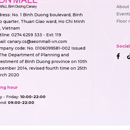
About
Event
ress: No. 1 Binh Duong boulevard, Binh
Floor
o quarter, Thuan Giao ward, Ho Chi Minh
y, Vietnam
tline:
0274 6259 333 - Ext: 119
ail:
canary.cs@aeonmall-vn.com
Socia
mpany code: No. 0106099581-002 Issued
The Department of Planning and
vestment of Binh Duong province on 10th
cember 2014, revised fourth time on 25th
rch 2020
ng hour
 - Friday:
10:00-22:00
nd:
09:00-22:00