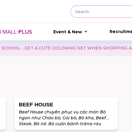
Recruitm
Event & New
 - GET A CUTE COLORING SET WHEN SHOPPING AT GAP
BEEF HOUSE
Beef House chuyên phục vụ các món Bò
ngon như: Cháo bò, Gỏi bò, Bò kho, Beef
Steak, Bò né, Bò cuốn bánh tráng rau
rừng, Lẩu bò, ..... Nguyên liệu được lựa chọn