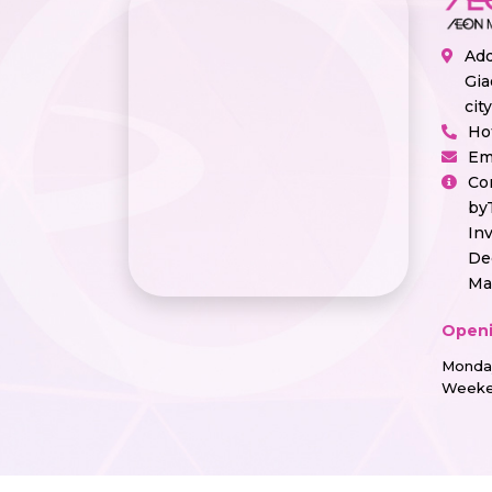
Add
Gia
cit
Ho
Em
Co
by
In
De
Ma
Openi
Monday
Weeke