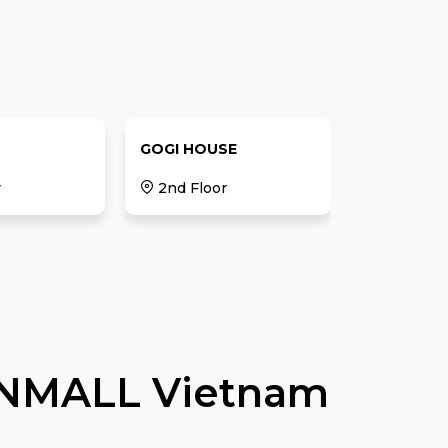
GOGI HOUSE
LE MONDE
r
2nd Floor
2nd Floo
NMALL Vietnam