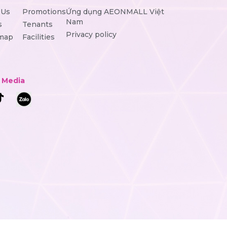
 Us
Promotions
Ứng dụng AEONMALL Việt
Nam
s
Tenants
Privacy policy
 map
Facilities
l Media